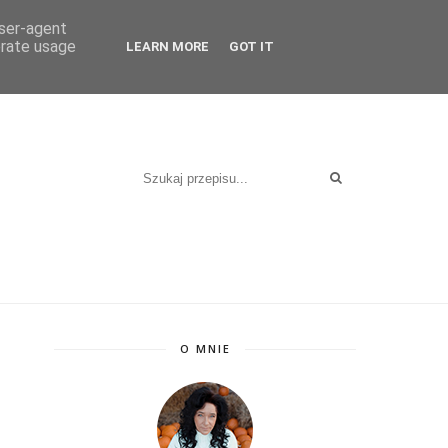
user-agent
erate usage
LEARN MORE
GOT IT
O MNIE