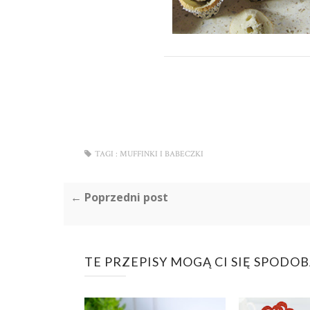
TAGI :
MUFFINKI I BABECZKI
← Poprzedni post
TE PRZEPISY MOGĄ CI SIĘ SPODO