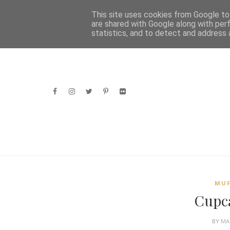
H
This site uses cookies from Google to 
are shared with Google along with per
statistics, and to detect and address 
MUF
Cupc
BY
MA