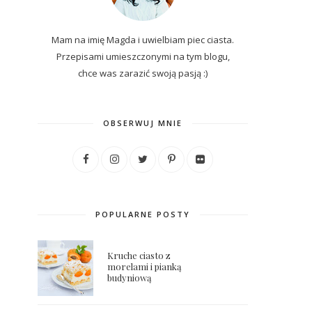
Mam na imię Magda i uwielbiam piec ciasta.
Przepisami umieszczonymi na tym blogu,
chce was zarazić swoją pasją :)
OBSERWUJ MNIE
POPULARNE POSTY
Kruche ciasto z
morelami i pianką
budyniową