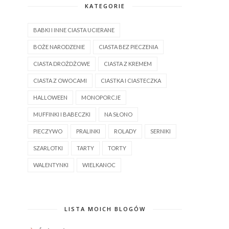
KATEGORIE
BABKI I INNE CIASTA UCIERANE
BOŻE NARODZENIE
CIASTA BEZ PIECZENIA
CIASTA DROŻDŻOWE
CIASTA Z KREMEM
CIASTA Z OWOCAMI
CIASTKA I CIASTECZKA
HALLOWEEN
MONOPORCJE
MUFFINKI I BABECZKI
NA SŁONO
PIECZYWO
PRALINKI
ROLADY
SERNIKI
SZARLOTKI
TARTY
TORTY
WALENTYNKI
WIELKANOC
LISTA MOICH BLOGÓW