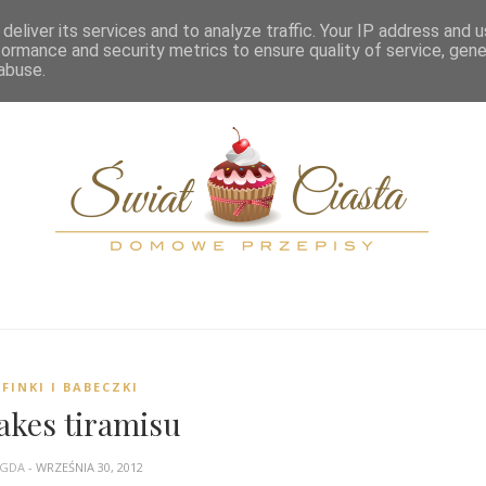
OME
KATEGORIE
PRZELICZNIKI
SPIS TREŚCI
KONTAKT
deliver its services and to analyze traffic. Your IP address and 
formance and security metrics to ensure quality of service, gen
abuse.
FINKI I BABECZKI
akes tiramisu
GDA
- WRZEŚNIA 30, 2012