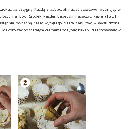
czekać aż ostygną. Każdą z babeczek naciąć stożkowo, wycinając w
 odłożyć na bok. Środek każdej babeczki nasączyć kawą
(fot.1)
i
tępnie odłożoną część wyciętego ciasta zanurzyć w wystudzonej
h udekorować pozostałym kremem i posypać kakao. Przechowywać w