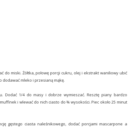
 do miski. Żółtka, połowę porcji cukru, olej i ekstrakt waniliowy ubić
wo dodawać mleko i przesianą mąkę.
kru. Dodać 1/4 do masy i dobrze wymieszać. Resztę piany bardzo
muffinek i wlewać do nich ciasto do ¾ wysokości. Piec około 25 minut
ncję gęstego ciasta naleśnikowego, dodać porcjami mascarpone a