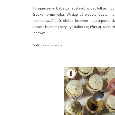
Po upieczeniu babeczki zostawić w papilotkach, po
środku formę lejka. Wyciągnąć wycięte ciasto i
posmarować dość obficie kremem mascarpone. Nas
kawie z likierem i przykryć babeczkę
(fot.2)
. Wierzc
lodówce.
Źródło:
miacucina-sofieta