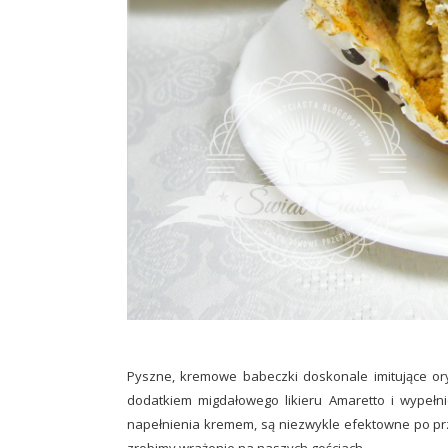
Pyszne, kremowe babeczki doskonale imitujące or
dodatkiem migdałowego likieru Amaretto i wypeł
napełnienia kremem, są niezwykle efektowne po pr
zrobimy wrażenie na naszych gościach.