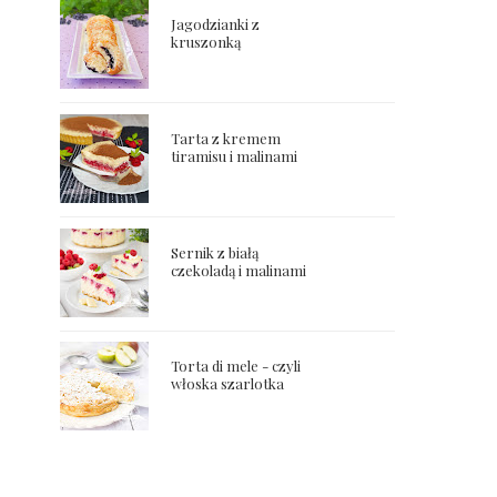
Jagodzianki z
kruszonką
Tarta z kremem
tiramisu i malinami
Sernik z białą
czekoladą i malinami
Torta di mele - czyli
włoska szarlotka