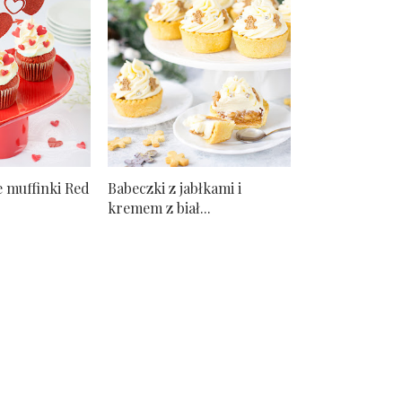
 muffinki Red
Babeczki z jabłkami i
kremem z biał...