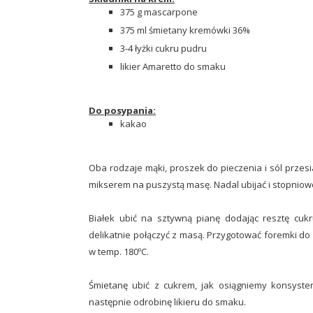
375 g mascarpone
375 ml śmietany kremówki 36%
3-4 łyżki cukru pudru
likier Amaretto do smaku
Do posypania:
kakao
Oba rodzaje mąki, proszek do pieczenia i sól przesiać
mikserem na puszystą masę. Nadal ubijać i stopnio
Białek ubić na sztywną pianę dodając resztę cu
delikatnie połączyć z masą. Przygotować foremki do 
w temp. 180ºC.
Śmietanę ubić z cukrem, jak osiągniemy konsyste
następnie odrobinę likieru do smaku.