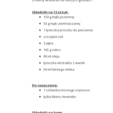
Składniki na 12 sztuk:
150 g mąki pszennej
50 g mąki ziemniaczanej
1 łyżeczka proszku do pieczenia
szczypta soli
3 jajka
165 g cukru
90 ml oleju
łyżeczka ekstraktu z wanilii
50 ml letniego mleka
Do nasączenia:
1 szklanka mocnego espresso
łyżka likieru Amaretto
Składniki na krem: