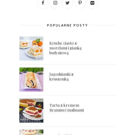
POPULARNE POSTY
Kruche ciasto z
morelami i pianką
budyniową
Jagodzianki z
kruszonką
Tarta z kremem
tiramisu i malinami