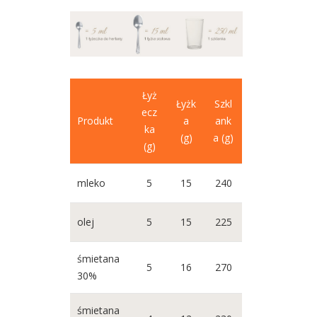
Łyż
Łyżk
Szkl
ecz
Produkt
a
ank
ka
(g)
a (g)
(g)
mleko
5
15
240
olej
5
15
225
śmietana
5
16
270
30%
śmietana