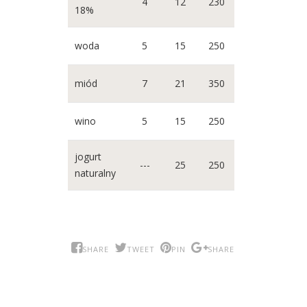
4
12
230
18%
woda
5
15
250
miód
7
21
350
wino
5
15
250
jogurt
---
25
250
naturalny
SHARE
TWEET
PIN
SHARE