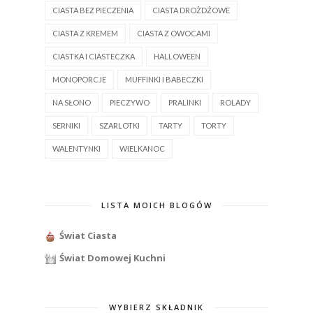
CIASTA BEZ PIECZENIA
CIASTA DROŻDŻOWE
CIASTA Z KREMEM
CIASTA Z OWOCAMI
CIASTKA I CIASTECZKA
HALLOWEEN
MONOPORCJE
MUFFINKI I BABECZKI
NA SŁONO
PIECZYWO
PRALINKI
ROLADY
SERNIKI
SZARLOTKI
TARTY
TORTY
WALENTYNKI
WIELKANOC
LISTA MOICH BLOGÓW
Świat Ciasta
Świat Domowej Kuchni
WYBIERZ SKŁADNIK