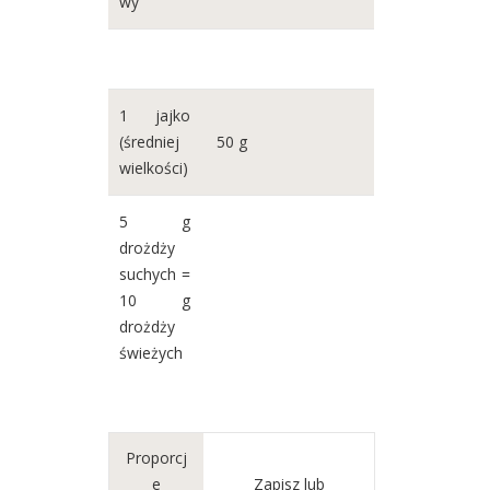
wy
1 jajko
(średniej
50 g
wielkości)
5 g
drożdży
suchych =
10 g
drożdży
świeżych
Proporcj
e
Zapisz lub