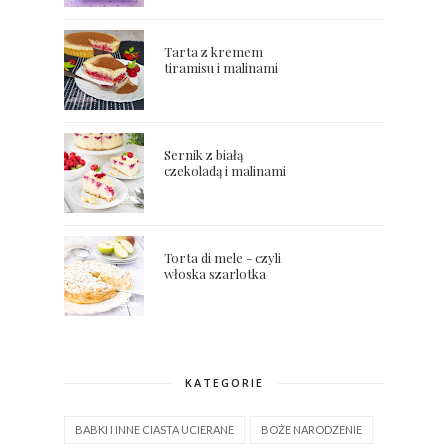
Tarta z kremem
tiramisu i malinami
Sernik z białą
czekoladą i malinami
Torta di mele - czyli
włoska szarlotka
KATEGORIE
BABKI I INNE CIASTA UCIERANE
BOŻE NARODZENIE