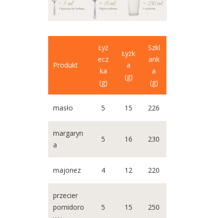
Łyż
Szkl
Łyżk
ecz
ank
Produkt
a
ka
a
(g)
(g)
(g)
masło
5
15
226
margaryn
5
16
230
a
majonez
4
12
220
przecier
pomidoro
5
15
250