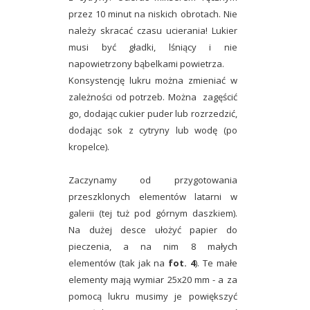
przez 10 minut na niskich obrotach. Nie
należy skracać czasu ucierania! Lukier
musi być gładki, lśniący i nie
napowietrzony bąbelkami powietrza.
Konsystencję lukru można zmieniać w
zależności od potrzeb. Można zagęścić
go, dodając cukier puder lub rozrzedzić,
dodając sok z cytryny lub wodę (po
kropelce).
Zaczynamy od przygotowania
przeszklonych elementów latarni w
galerii (tej tuż pod górnym daszkiem).
Na dużej desce ułożyć papier do
pieczenia, a na nim 8 małych
elementów (tak jak na
fot. 4
). Te małe
elementy mają wymiar 25x20 mm - a za
pomocą lukru musimy je powiększyć