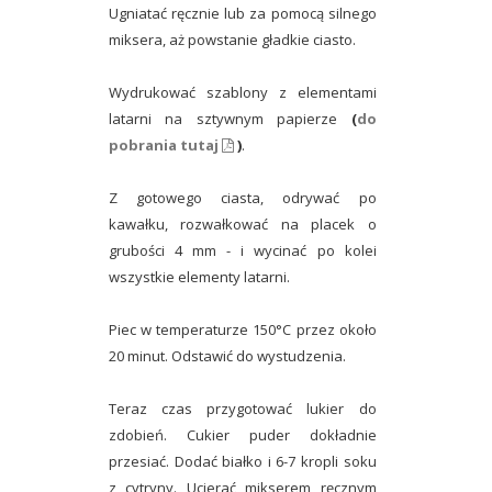
Ugniatać ręcznie lub za pomocą silnego
miksera, aż powstanie gładkie ciasto.
Wydrukować szablony z elementami
latarni na sztywnym papierze
(
do
pobrania tutaj
)
.
Z gotowego ciasta, odrywać po
kawałku, rozwałkować na placek o
grubości 4 mm - i wycinać po kolei
wszystkie elementy latarni.
Piec w temperaturze 150°C przez około
20 minut. Odstawić do wystudzenia.
Teraz czas przygotować lukier do
zdobień. Cukier puder dokładnie
przesiać. Dodać białko i 6-7 kropli soku
z cytryny. Ucierać mikserem ręcznym