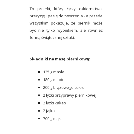
To projekt, który łączy cukiernictwo,
precyzję i pasję do tworzenia - a przede
wszystkim pokazuje, że piernik może
być nie tylko wypiekiem, ale również
formą świątecznej sztuki
.
Składniki na masę piernikową:
125 g masła
180 g miodu
200 g brązowego cukru
2 łyżki przyprawy piernikowej
2 łyżki kakao
2 jajka
700 g mąki