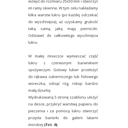
wzwyż do rozmiaru 25x50 mm i stworzyć
im ramy okienne. W tym celu nakładamy
kilka warstw lukru (po każdej odczekać
do wyschnięcia), aż uzyskamy grubość
taką samą, jaką mają pierniczki.
Odstawić do całkowitego wyschnięcia
lukru.
W małej miseczce wymieszać część
lukru z czerwonym barwnikiem
spożywczym. Gotowy lukier przełożyć
do rękawa cukierniczego lub foliowego
woreczka, odciąć róg, robiąc bardzo
małą dziurkę.
Wydrukowaną 5 stronę szablonu ułożyć
na desce, przykryć warstwą papieru do
pieczenia i za pomocą lukru stworzyć
przęsła barierki do galerii latarni
morskiej
(fot. 6)
.