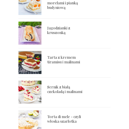
morelami i pianką
budyniową
Jagodzianki z
kruszonką
Tarta z kremem
tiramisu i malinami
Sernik z białą
czekoladą i malinami
Torta di mele - czyli
włoska szarlotka