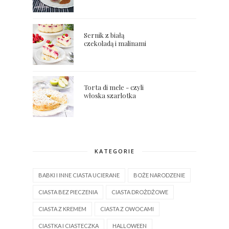
Sernik z białą
czekoladą i malinami
Torta di mele - czyli
włoska szarlotka
KATEGORIE
BABKI I INNE CIASTA UCIERANE
BOŻE NARODZENIE
CIASTA BEZ PIECZENIA
CIASTA DROŻDŻOWE
CIASTA Z KREMEM
CIASTA Z OWOCAMI
CIASTKA I CIASTECZKA
HALLOWEEN