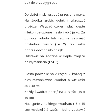
bok do przestygnięcia.
Do dużej miski wsypać przesianą mąkę.
Na środku zrobić dołek i wkruszyć
drożdże. Wsypać cukier, wlać ciepłe
mleko, roztopione masło i wbić jajko. Za
pomocą robota lub ręcznie zagnieść
dokładnie ciasto
(fot.2)
, tak żeby
dobrze odchodziło od rąk.
Odstawić na godzinę w ciepłe miejsce
do wyrośnięcia
(fot.3)
.
Ciasto podzielić na 2 części. Z każdej z
nich rozwałkować kwadrat o wielkości
30 x 30 cm.
Każdy kwadrat pociąć na 4 części (15 x
15 cm).
Następnie z każdego kwadratu (15 x 15
cm), wydzielić 2 części - jedną zostawić