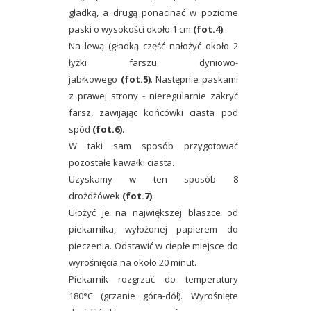
gładką, a drugą ponacinać w poziome
paski o wysokości około 1 cm
(fot.4)
.
Na lewą (gładką część nałożyć około 2
łyżki farszu dyniowo-
jabłkowego
(fot.5)
. Następnie paskami
z prawej strony - nieregularnie zakryć
farsz, zawijając końcówki ciasta pod
spód
(fot.6)
.
W taki sam sposób przygotować
pozostałe kawałki ciasta.
Uzyskamy w ten sposób 8
drożdżówek
(fot.7)
.
Ułożyć je na największej blaszce od
piekarnika, wyłożonej papierem do
pieczenia. Odstawić w ciepłe miejsce do
wyrośnięcia na około 20 minut.
Piekarnik rozgrzać do temperatury
180°C (grzanie góra-dół). Wyrośnięte