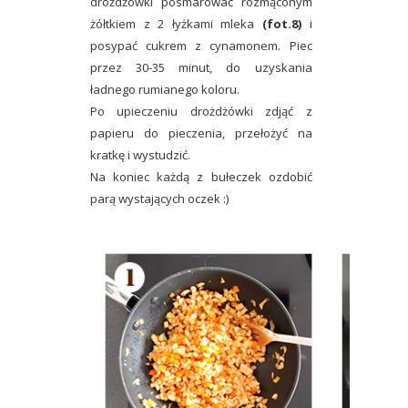
drożdżówki posmarować rozmąconym
żółtkiem z 2 łyżkami mleka
(fot.8)
i
posypać cukrem z cynamonem. Piec
przez 30-35 minut, do uzyskania
ładnego rumianego koloru.
Po upieczeniu drożdżówki zdjąć z
papieru do pieczenia, przełożyć na
kratkę i wystudzić.
Na koniec każdą z bułeczek ozdobić
parą wystających oczek :)