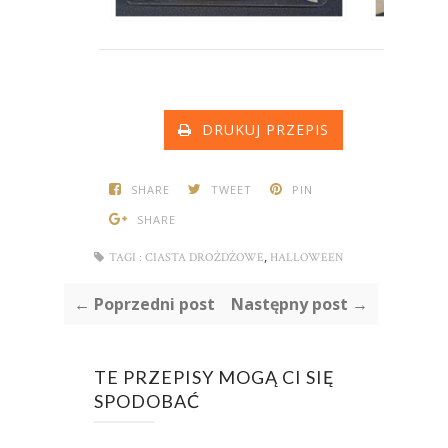
DRUKUJ PRZEPIS
SHARE
TWEET
PIN
SHARE
,
TAGI :
CIASTA DROŻDŻOWE
HALLOWEEN
← Poprzedni post
Następny post →
TE PRZEPISY MOGĄ CI SIĘ
SPODOBAĆ