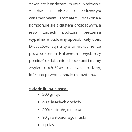
zawinięte bandażami mumie. Nadzienie
z dyni i jabłek z delikatnym
cynamonowym aromatem, doskonale
komponuje się z ciastem drożdżowym, a
jego zapach podczas pieczenia
wypełnia w cudowny sposób, cały dom.
Drożdżówki są na tyle uniwersalne, że
poza sezonem Halloween - wystarczy
pominąć ozdabianie ich oczkami i mamy
zwykłe drożdżówki dla całej rodziny,
które na pewno zasmakują każdemu.
Składniki na ciasto:
500 g mąki
40 g świeżych drożdży
200 ml ciepłego mleka
80 g roztopionego masła
1 jajko