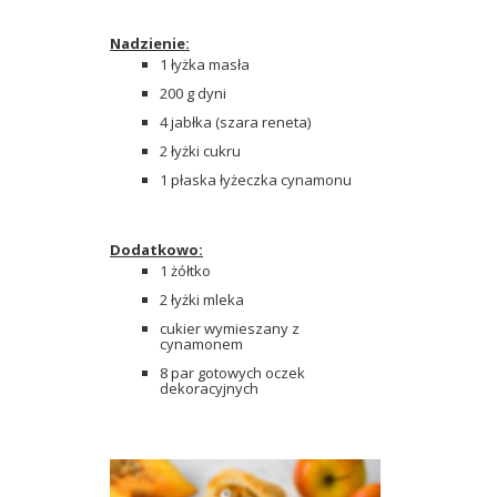
Nadzienie:
1 łyżka masła
200 g dyni
4 jabłka (szara reneta)
2 łyżki cukru
1 płaska łyżeczka cynamonu
Dodatkowo:
1 żółtko
2 łyżki mleka
cukier wymieszany z
cynamonem
8 par gotowych oczek
dekoracyjnych