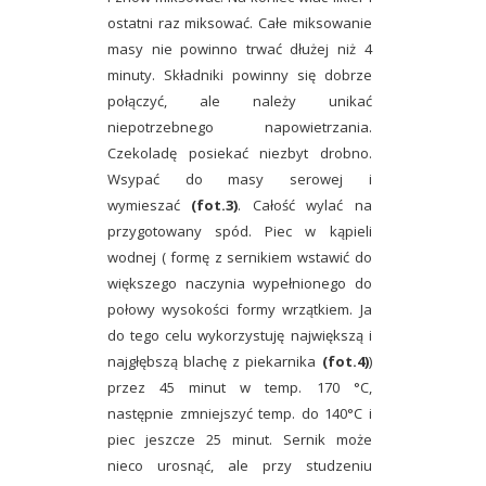
ostatni raz miksować. Całe miksowanie
masy nie powinno trwać dłużej niż 4
minuty. Składniki powinny się dobrze
połączyć, ale należy unikać
niepotrzebnego napowietrzania.
Czekoladę posiekać niezbyt drobno.
Wsypać do masy serowej i
wymieszać
(fot.3)
. Całość wylać na
przygotowany spód. Piec w kąpieli
wodnej ( formę z sernikiem wstawić do
większego naczynia wypełnionego do
połowy wysokości formy wrzątkiem. Ja
do tego celu wykorzystuję największą i
najgłębszą blachę z piekarnika
(fot.4)
)
przez 45 minut w temp. 170 °C,
następnie zmniejszyć temp. do 140°C i
piec jeszcze 25 minut. Sernik może
nieco urosnąć, ale przy studzeniu