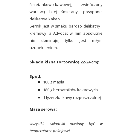
śmietankowo-kawowej, zwieńczony
warstwą bitej śmietany, posypanej
delikatnie kakao.
Sernik jest w smaku bardzo delikatny i
kremowy, a Advocat w nim absolutnie
nie dominuje, tylko jest miłym
uzupełnieniem.
Składniki (na tortownicę 22-24 cm):
Spód:
100 g masła
180 g herbatników kakaowych
1 łyżeczka kawy rozpuszczalnej
Masa serowa:
wszystkie składniki powinny być w
temperaturze pokojowej