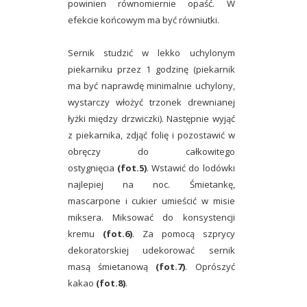
powinien równomiernie opaść. W
efekcie końcowym ma być równiutki.
Sernik studzić w lekko uchylonym
piekarniku przez 1 godzinę (piekarnik
ma być naprawdę minimalnie uchylony,
wystarczy włożyć trzonek drewnianej
łyżki między drzwiczki). Następnie wyjąć
z piekarnika, zdjąć folię i pozostawić w
obręczy do całkowitego
ostygnięcia
(fot.5)
. Wstawić do lodówki
najlepiej na noc. Śmietankę,
mascarpone i cukier umieścić w misie
miksera. Miksować do konsystencji
kremu
(fot.6)
. Za pomocą szprycy
dekoratorskiej udekorować sernik
masą śmietanową
(fot.7)
. Oprószyć
kakao
(fot.8)
.