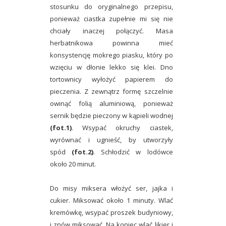
stosunku do oryginalnego przepisu,
ponieważ ciastka zupełnie mi się nie
chciały inaczej połączyć. Masa
herbatnikowa powinna mieć
konsystencję mokrego piasku, który po
wzięciu w dłonie lekko się klei. Dno
tortownicy wyłożyć papierem do
pieczenia. Z zewnątrz formę szczelnie
owinąć folią aluminiową, ponieważ
sernik będzie pieczony w kąpieli wodnej
(fot.1)
. Wsypać okruchy ciastek,
wyrównać i ugnieść, by utworzyły
spód
(fot.2)
. Schłodzić w lodówce
około 20 minut.
Do misy miksera włożyć ser, jajka i
cukier. Miksować około 1 minuty. Wlać
kremówkę, wsypać proszek budyniowy,
i znów miksować. Na koniec wlać likier i