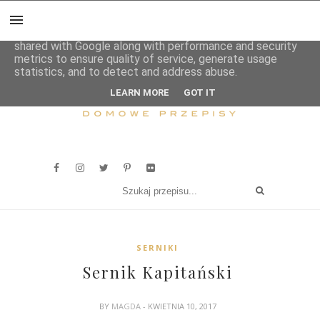
This site uses cookies from Google to deliver its services
and to analyze traffic. Your IP address and user-agent are
shared with Google along with performance and security
metrics to ensure quality of service, generate usage
statistics, and to detect and address abuse.
LEARN MORE
GOT IT
SERNIKI
Sernik Kapitański
BY
MAGDA
- KWIETNIA 10, 2017