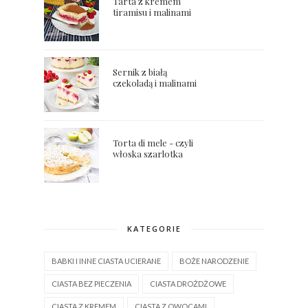
Tarta z kremem
tiramisu i malinami
Sernik z białą
czekoladą i malinami
Torta di mele - czyli
włoska szarlotka
KATEGORIE
BABKI I INNE CIASTA UCIERANE
BOŻE NARODZENIE
CIASTA BEZ PIECZENIA
CIASTA DROŻDŻOWE
CIASTA Z KREMEM
CIASTA Z OWOCAMI