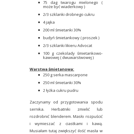
75 dag twarogu mielonego (
może być wiaderkowy )
2/3 szklanki drobnego cukru
4 jajka
200 ml śmietanki 30%
budyń śmietankowy ( proszek )
2/3 szklanki likieru Advocat
100 g czekolady śmietankowo-
kawowej ( dwuwarstwowej )
Warstwa śmietanowa:
250 g serka mascarpone
250 ml śmietanki 30%
2 łyżka cukru pudru
Zaczynamy od przygotowania spodu
sernika. Herbatniki zmielić lub
rozdrobnić blenderem. Masło rozpuścić
i wymieszać z ciastkami i kawą.
Musiałam tutaj zwiększyć ilość masła w