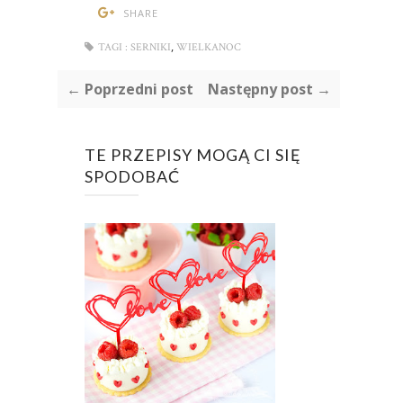
SHARE
,
TAGI :
SERNIKI
WIELKANOC
← Poprzedni post
Następny post →
TE PRZEPISY MOGĄ CI SIĘ
SPODOBAĆ