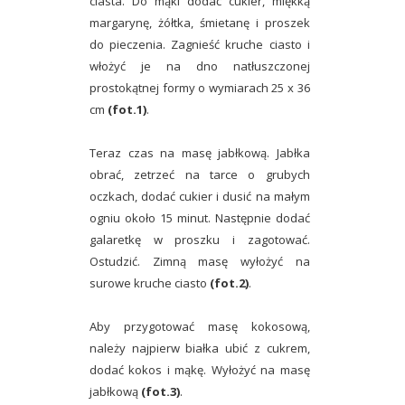
ciasta. Do mąki dodać cukier, miękką
margarynę, żółtka, śmietanę i proszek
do pieczenia. Zagnieść kruche ciasto i
włożyć je na dno natłuszczonej
prostokątnej formy o wymiarach 25 x 36
cm
(fot.1)
.
Teraz czas na masę jabłkową. Jabłka
obrać, zetrzeć na tarce o grubych
oczkach, dodać cukier i dusić na małym
ogniu około 15 minut. Następnie dodać
galaretkę w proszku i zagotować.
Ostudzić. Zimną masę wyłożyć na
surowe kruche ciasto
(fot.2)
.
Aby przygotować masę kokosową,
należy najpierw białka ubić z cukrem,
dodać kokos i mąkę. Wyłożyć na masę
jabłkową
(fot.3)
.