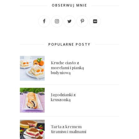
OBSERWUJ MNIE
POPULARNE POSTY
Kruche ciasto z
morelami i pianką
budyniową
Jagodzianki z
kruszonką
Tarta z kremem
tiramisu i malinami