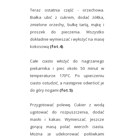
Teraz ostatnia część - orzechowa.
Białka ubić z cukrem, dodać żółtka,
zmielone orzechy, bułkę tartą, mąkę i
proszek do pieczenia. Wszystko
dokładnie wymieszać i wyłożyć na masę
kokosową
(fot.4)
.
Całe ciasto włożyć do nagrzanego
piekarnika i piec około 50 minut w
temperaturze 170°C. Po upieczeniu
ciasto ostudzić, a następnie odwrócić je
do góry nogami
(fot.5)
.
Przygotować polewę. Cukier z wodą
ugotować do rozpuszczenia, dodać
masło i kakao. Wymieszać. Jeszcze
gorącą masą polać wierzch ciasta.
Można je udekorować połówkami