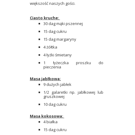
większość naszych gości.
Ciasto kruche:
30 dag mąki pszennej
15 dag cukru
15 dag margaryny
4 żółtka
4 łyżki śmietany
1 łyżeczka proszku do
pieczenia
Masa jabłkowa:
9 dużych jabłek
1/2 galaretki np. jabłkowej lub
gruszkowej
10 dag cukru
Masa kokosowa:
4 białka
15 dag cukru