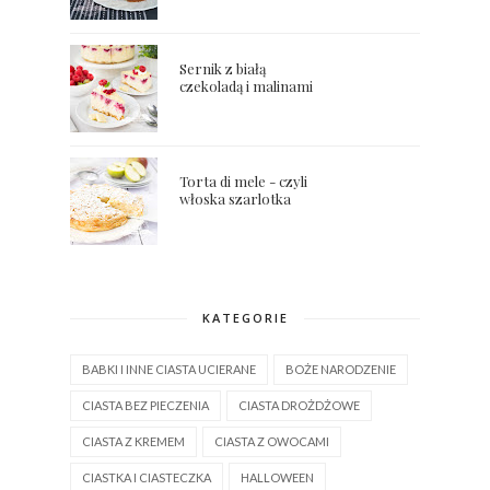
Sernik z białą
czekoladą i malinami
Torta di mele - czyli
włoska szarlotka
KATEGORIE
BABKI I INNE CIASTA UCIERANE
BOŻE NARODZENIE
CIASTA BEZ PIECZENIA
CIASTA DROŻDŻOWE
CIASTA Z KREMEM
CIASTA Z OWOCAMI
CIASTKA I CIASTECZKA
HALLOWEEN