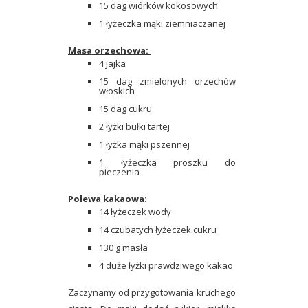
15 dag wiórków kokosowych
1 łyżeczka mąki ziemniaczanej
Masa orzechowa:
4 jajka
15 dag zmielonych orzechów
włoskich
15 dag cukru
2 łyżki bułki tartej
1 łyżka mąki pszennej
1 łyżeczka proszku do
pieczenia
Polewa kakaowa:
14 łyżeczek wody
14 czubatych łyżeczek cukru
130 g masła
4 duże łyżki prawdziwego kakao
Zaczynamy od przygotowania kruchego