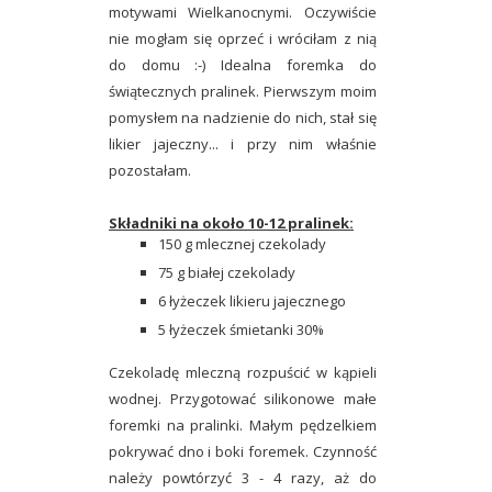
motywami Wielkanocnymi. Oczywiście
nie mogłam się oprzeć i wróciłam z nią
do domu :-) Idealna foremka do
świątecznych pralinek. Pierwszym moim
pomysłem na nadzienie do nich, stał się
likier jajeczny... i przy nim właśnie
pozostałam.
Składniki na około 10-12 pralinek:
150 g mlecznej czekolady
75 g białej czekolady
6 łyżeczek likieru jajecznego
5 łyżeczek śmietanki 30%
Czekoladę mleczną rozpuścić w kąpieli
wodnej. Przygotować silikonowe małe
foremki na pralinki. Małym pędzelkiem
pokrywać dno i boki foremek. Czynność
należy powtórzyć 3 - 4 razy, aż do