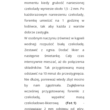
momentu kiedy grubość naniesionej
czekolady wyniesie około 1,5 - 2 mm. Po
każdorazowym naniesieniu czekolady,
foremkę umieścić na 1 godzinę w
lodówce, tak aby każda z warstw
dobrze zastygła.
W osobnym naczyniu (również w kąpieli
wodnej) rozpuścić białą czekoladę.
Zestawić z ognia. Dodać likier a
następnie śmietankę. Cały czas
intensywnie mieszać, aż do połączenia
składników. Tak przygotowaną masę
odstawić na 10 minut do przestygnięcia.
Nie dłużej, ponieważ wtedy zbyt mocno
by nam zgęstniała. Zagłębienia
wcześniej przygotowanej foremki z
czekoladą, wypełnić masą
czekoladowo-likierową
(fot.1)
-
zostawiając 2 mm odstępu od góry.