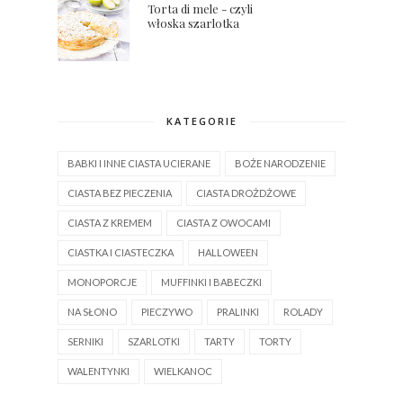
Torta di mele - czyli
włoska szarlotka
KATEGORIE
BABKI I INNE CIASTA UCIERANE
BOŻE NARODZENIE
CIASTA BEZ PIECZENIA
CIASTA DROŻDŻOWE
CIASTA Z KREMEM
CIASTA Z OWOCAMI
CIASTKA I CIASTECZKA
HALLOWEEN
MONOPORCJE
MUFFINKI I BABECZKI
NA SŁONO
PIECZYWO
PRALINKI
ROLADY
SERNIKI
SZARLOTKI
TARTY
TORTY
WALENTYNKI
WIELKANOC