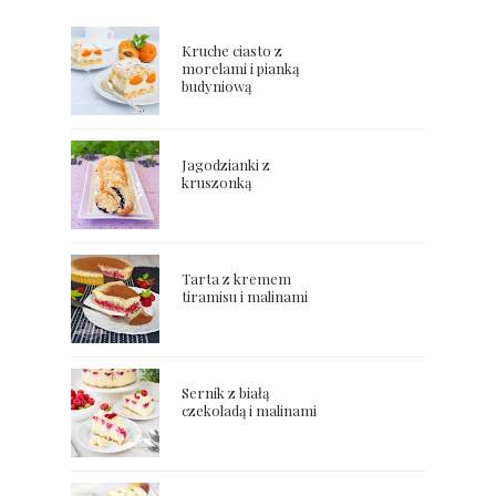
Kruche ciasto z
morelami i pianką
budyniową
Jagodzianki z
kruszonką
Tarta z kremem
tiramisu i malinami
Sernik z białą
czekoladą i malinami