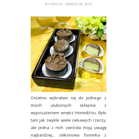
BY
MAGDA
- MARCA 28, 2013
Ostatnio wybrałam się do jednego z
moich ulubionych sklepów z
wyposażeniem wnętrz Home&You. Było
tam jak zwykle wiele ciekawych rzeczy,
ale jedna z nich zwróciła moją uwagę
najbardziej... silikonowa foremka z