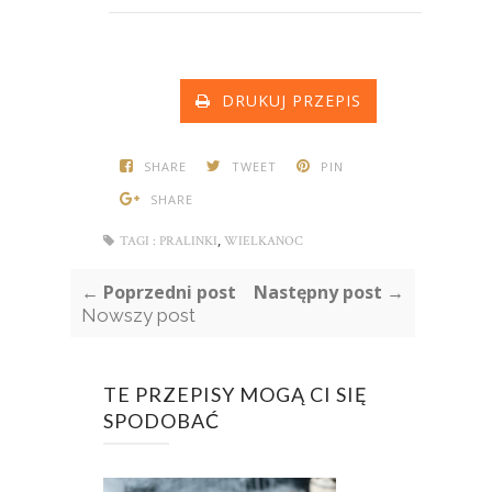
DRUKUJ PRZEPIS
SHARE
TWEET
PIN
SHARE
,
TAGI :
PRALINKI
WIELKANOC
← Poprzedni post
Następny post →
Nowszy post
TE PRZEPISY MOGĄ CI SIĘ
SPODOBAĆ