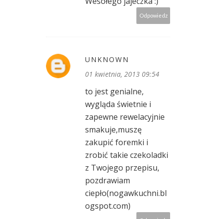
Wesołego jajeczka :)
Odpowiedz
UNKNOWN
01 kwietnia, 2013 09:54
to jest genialne,
wygląda świetnie i
zapewne rewelacyjnie
smakuje,muszę
zakupić foremki i
zrobić takie czekoladki
z Twojego przepisu,
pozdrawiam
ciepło(nogawkuchni.bl
ogspot.com)