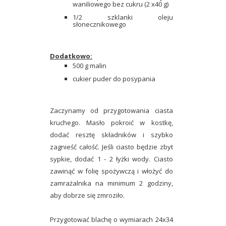
waniliowego bez cukru (2 x40 g)
1/2 szklanki oleju
słonecznikowego
Dodatkowo:
500 g malin
cukier puder do posypania
Zaczynamy od przygotowania ciasta
kruchego. Masło pokroić w kostkę,
dodać resztę składników i szybko
zagnieść całość. Jeśli ciasto będzie zbyt
sypkie, dodać 1 - 2 łyżki wody. Ciasto
zawinąć w folię spożywczą i włożyć do
zamrażalnika na minimum 2 godziny,
aby dobrze się zmroziło.
Przygotować blachę o wymiarach 24x34