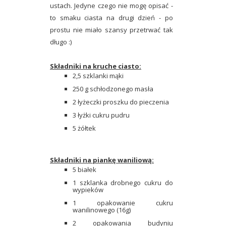
ustach. Jedyne czego nie mogę opisać -
to smaku ciasta na drugi dzień - po
prostu nie miało szansy przetrwać tak
długo :)
Składniki na kruche ciasto:
2,5 szklanki mąki
250 g schłodzonego masła
2 łyżeczki proszku do pieczenia
3 łyżki cukru pudru
5 żółtek
Składniki na piankę waniliową:
5 białek
1 szklanka drobnego cukru do
wypieków
1 opakowanie cukru
wanilinowego (16g)
2 opakowania budyniu