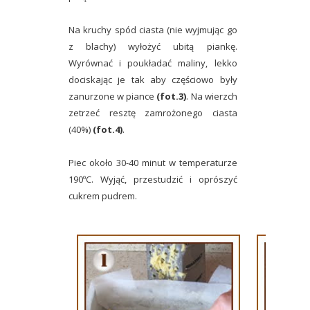
Na kruchy spód ciasta (nie wyjmując go
z blachy) wyłożyć ubitą piankę.
Wyrównać i poukładać maliny, lekko
dociskając je tak aby częściowo były
zanurzone w piance
(fot.3)
. Na wierzch
zetrzeć resztę zamrożonego ciasta
(40%)
(fot.4)
.
Piec około 30-40 minut w temperaturze
190ºC. Wyjąć, przestudzić i oprószyć
cukrem pudrem.