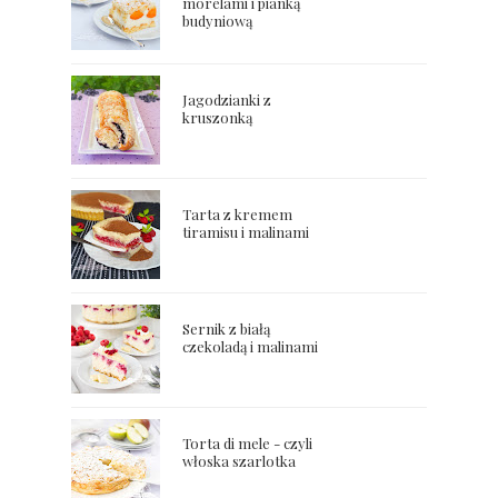
morelami i pianką
budyniową
Jagodzianki z
kruszonką
Tarta z kremem
tiramisu i malinami
Sernik z białą
czekoladą i malinami
Torta di mele - czyli
włoska szarlotka