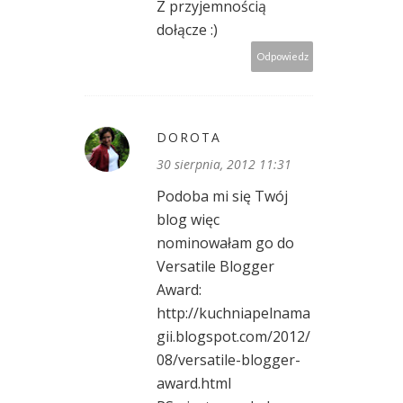
Z przyjemnością
dołącze :)
Odpowiedz
DOROTA
30 sierpnia, 2012 11:31
Podoba mi się Twój
blog więc
nominowałam go do
Versatile Blogger
Award:
http://kuchniapelnama
gii.blogspot.com/2012/
08/versatile-blogger-
award.html