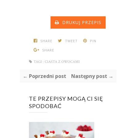
DRUKUJ PRZEPIS
SHARE
TWEET
PIN
SHARE
TAGI :
CIASTA Z OWOCAMI
← Poprzedni post
Następny post →
TE PRZEPISY MOGĄ CI SIĘ
SPODOBAĆ