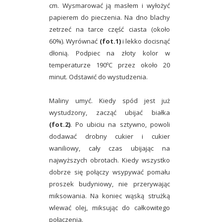
cm. Wysmarować ją masłem i wyłożyć
papierem do pieczenia. Na dno blachy
zetrzeć na tarce część ciasta (około
60%). Wyrównać
(fot.1)
i lekko docisnąć
dłonią. Podpiec na złoty kolor w
temperaturze 190ºC przez około 20
minut. Odstawić do wystudzenia.
Maliny umyć. Kiedy spód jest już
wystudzony, zacząć ubijać białka
(fot.2)
. Po ubiciu na sztywno, powoli
dodawać drobny cukier i cukier
waniliowy, cały czas ubijając na
najwyższych obrotach. Kiedy wszystko
dobrze się połączy wsypywać pomału
proszek budyniowy, nie przerywając
miksowania. Na koniec wąską strużką
wlewać olej, miksując do całkowitego
połączenia.