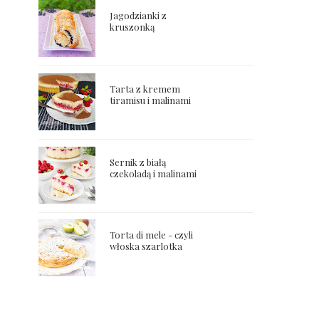
Jagodzianki z
kruszonką
Tarta z kremem
tiramisu i malinami
Sernik z białą
czekoladą i malinami
Torta di mele - czyli
włoska szarlotka