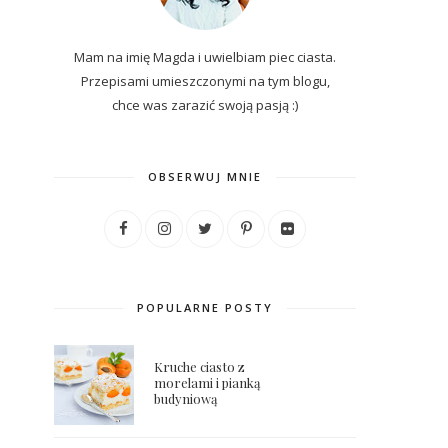
Mam na imię Magda i uwielbiam piec ciasta.
Przepisami umieszczonymi na tym blogu,
chce was zarazić swoją pasją :)
OBSERWUJ MNIE
POPULARNE POSTY
Kruche ciasto z
morelami i pianką
budyniową