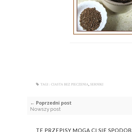
,
TAGI :
CIASTA BEZ PIECZENIA
SERNIKI
← Poprzedni post
Nowszy post
TE PRZEPISY MOGĄ CI SIĘ SPODO