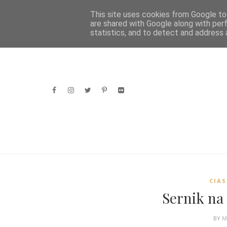
H
This site uses cookies from Google to 
are shared with Google along with per
statistics, and to detect and address 
CIAS
Sernik na 
BY
M