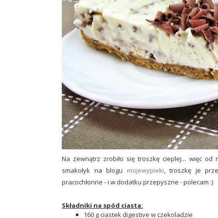
Na zewnątrz zrobiło się troszkę cieplej... więc 
smakołyk na blogu
mojewypieki
, troszkę je prz
pracochłonne - i w dodatku przepyszne - polecam :)
Składniki na spód ciasta:
160 g ciastek digestive w czekoladzie