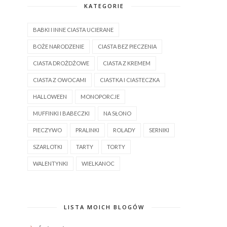
KATEGORIE
BABKI I INNE CIASTA UCIERANE
BOŻE NARODZENIE
CIASTA BEZ PIECZENIA
CIASTA DROŻDŻOWE
CIASTA Z KREMEM
CIASTA Z OWOCAMI
CIASTKA I CIASTECZKA
HALLOWEEN
MONOPORCJE
MUFFINKI I BABECZKI
NA SŁONO
PIECZYWO
PRALINKI
ROLADY
SERNIKI
SZARLOTKI
TARTY
TORTY
WALENTYNKI
WIELKANOC
LISTA MOICH BLOGÓW