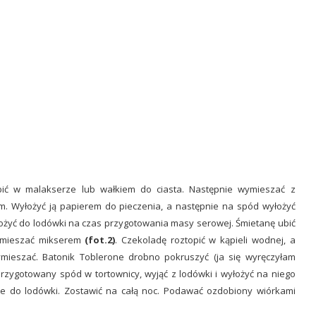
ić w malakserze lub wałkiem do ciasta. Następnie wymieszać z
m. Wyłożyć ją papierem do pieczenia, a następnie na spód wyłożyć
łożyć do lodówki na czas przygotowania masy serowej. Śmietanę ubić
wymieszać mikserem
(fot.2)
. Czekoladę roztopić w kąpieli wodnej, a
mieszać. Batonik Toblerone drobno pokruszyć (ja się wyręczyłam
przygotowany spód w tortownicy, wyjąć z lodówki i wyłożyć na niego
e do lodówki. Zostawić na całą noc. Podawać ozdobiony wiórkami