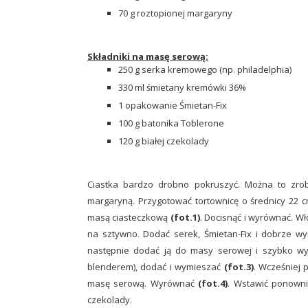
70 g roztopionej margaryny
Składniki na masę serową:
250 g serka kremowego (np. philadelphia)
330 ml śmietany kremówki 36%
1 opakowanie Śmietan-Fix
100 g batonika Toblerone
120 g białej czekolady
Ciastka bardzo drobno pokruszyć. Można to zrob
margaryną. Przygotować tortownicę o średnicy 22 c
masą ciasteczkową
(fot.1)
. Docisnąć i wyrównać. W
na sztywno. Dodać serek, Śmietan-Fix i dobrze 
następnie dodać ją do masy serowej i szybko wy
blenderem), dodać i wymieszać
(fot.3)
. Wcześniej 
masę serową. Wyrównać
(fot.4)
. Wstawić ponowni
czekolady.