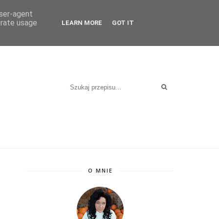
user-agent
erate usage
LEARN MORE
GOT IT
O MNIE