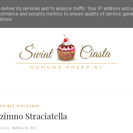
OME
KATEGORIE
PRZELICZNIKI
SPIS TREŚCI
KONTAKT
deliver its services and to analyze traffic. Your IP address and 
formance and security metrics to ensure quality of service, gen
abuse.
TA BEZ PIECZENIA
zimno Straciatella
AGDA
- MARCA 10, 2012