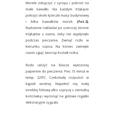
Morele odsączyć z syropu i pokroić na
małe kawałki. Na każdym trójkącie
położyć około łyżeczki masy budyniowej
i kilka kawałków moreli
(fot.2)
.
Nadzienie nakładać po szerszej stronie
trójkątów z ciasta, żeby nie wypłynęło
podczas pieczenia. Zwinąć rożki w
kierunku szpica. Na koniec zwinięte
ciasto zgiąć, tworząc kształt rożka.
Rożki ułożyć na blasze wyłożonej
papierem do pieczenia. Piec 15 minut w
temp. 220ºC. Czekoladę rozpuścić w
kąpieli wodnej. Napełnić nią małą
torebkę foliową albo szprycę z cieniutką
końcówką i wycisnąć na gotowe rogaliki
dekoracyjne zygzaki.