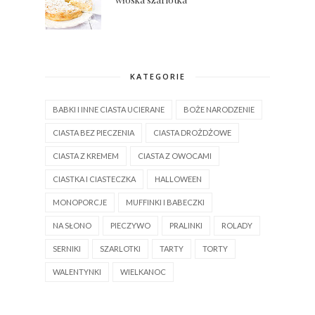
KATEGORIE
BABKI I INNE CIASTA UCIERANE
BOŻE NARODZENIE
CIASTA BEZ PIECZENIA
CIASTA DROŻDŻOWE
CIASTA Z KREMEM
CIASTA Z OWOCAMI
CIASTKA I CIASTECZKA
HALLOWEEN
MONOPORCJE
MUFFINKI I BABECZKI
NA SŁONO
PIECZYWO
PRALINKI
ROLADY
SERNIKI
SZARLOTKI
TARTY
TORTY
WALENTYNKI
WIELKANOC