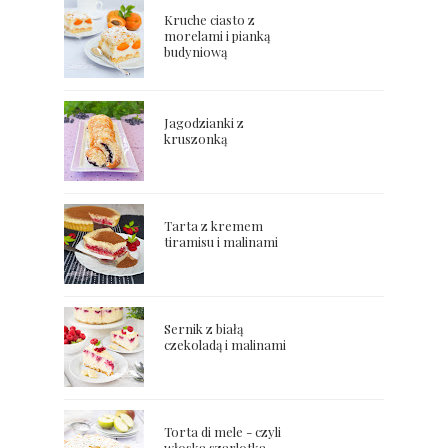
Kruche ciasto z
morelami i pianką
budyniową
Jagodzianki z
kruszonką
Tarta z kremem
tiramisu i malinami
Sernik z białą
czekoladą i malinami
Torta di mele - czyli
włoska szarlotka