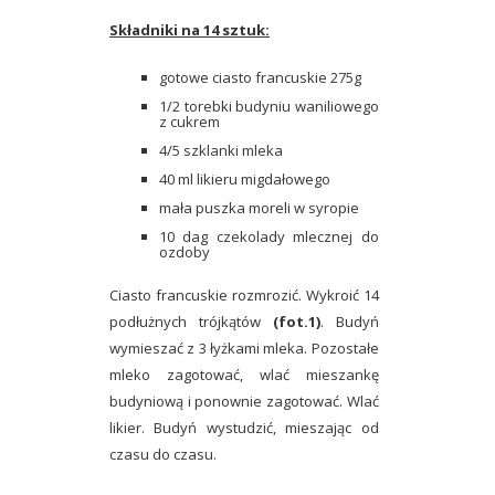
Składniki na 14 sztuk:
gotowe ciasto francuskie 275g
1/2 torebki budyniu waniliowego
z cukrem
4/5 szklanki mleka
40 ml likieru migdałowego
mała puszka moreli w syropie
10 dag czekolady mlecznej do
ozdoby
Ciasto francuskie rozmrozić. Wykroić 14
podłużnych trójkątów
(fot.1)
. Budyń
wymieszać z 3 łyżkami mleka. Pozostałe
mleko zagotować, wlać mieszankę
budyniową i ponownie zagotować. Wlać
likier. Budyń wystudzić, mieszając od
czasu do czasu.