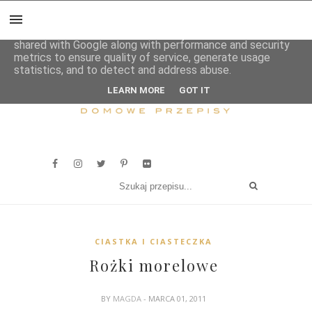
This site uses cookies from Google to deliver its services
and to analyze traffic. Your IP address and user-agent are
shared with Google along with performance and security
metrics to ensure quality of service, generate usage
statistics, and to detect and address abuse.
LEARN MORE
GOT IT
CIASTKA I CIASTECZKA
Rożki morelowe
BY
MAGDA
- MARCA 01, 2011