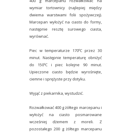
400 g marcepanu rozwałkować na
wymiar tortownicy (najlepiej między
dwiema warstwami folii spożywczej).
Marcepan wyłożyć na ciasto do formy,
następnie resztę surowego ciasta,
wyrównać.
Piec w temperaturze 170ºC przez 30
minut. Następnie temperaturę obniżyć
do 150ºC i piec kolejne 90 minut.
Upieczone ciasto będzie wyrośnięte,
ciemne i sprężyste przy dotyku.
Wyjąć z piekarnika, wystudzić.
Rozwałkować 400 g żółtego marcepanu i
wyłożyć na ciasto posmarowane
wcześniej dżemem z moreli. Z
pozostałego 200 g żółtego marcepanu