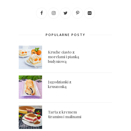
POPULARNE POSTY
Kruche ciasto z
morelami i pianką
budyniową
Jagodzianki z
kruszonką
Tarta z kremem
tiramisu i malinami