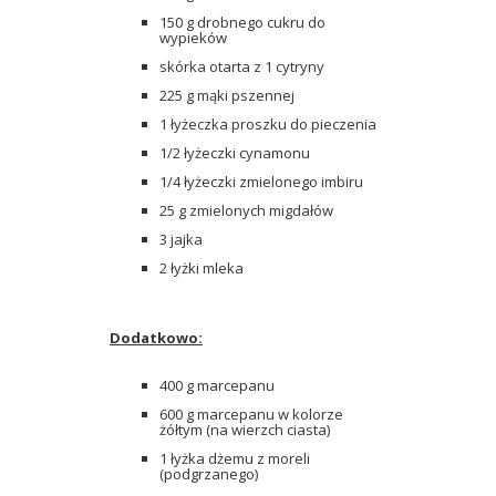
150 g drobnego cukru do
wypieków
skórka otarta z 1 cytryny
225 g mąki pszennej
1 łyżeczka proszku do pieczenia
1/2 łyżeczki cynamonu
1/4 łyżeczki zmielonego imbiru
25 g zmielonych migdałów
3 jajka
2 łyżki mleka
Dodatkowo:
400 g marcepanu
600 g marcepanu w kolorze
żółtym (na wierzch ciasta)
1 łyżka dżemu z moreli
(podgrzanego)