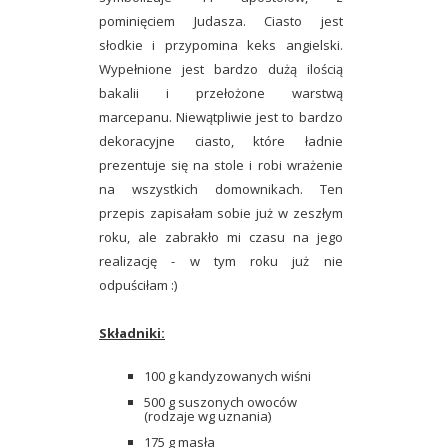
pominięciem Judasza. Ciasto jest
słodkie i przypomina keks angielski.
Wypełnione jest bardzo dużą ilością
bakalii i przełożone warstwą
marcepanu. Niewątpliwie jest to bardzo
dekoracyjne ciasto, które ładnie
prezentuje się na stole i robi wrażenie
na wszystkich domownikach. Ten
przepis zapisałam sobie już w zeszłym
roku, ale zabrakło mi czasu na jego
realizację - w tym roku już nie
odpuściłam :)
Składniki:
100 g kandyzowanych wiśni
500 g suszonych owoców
(rodzaje wg uznania)
175 g masła