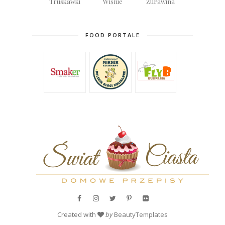
Truskawki
Wiśnie
Żurawina
FOOD PORTALE
Created with
by
BeautyTemplates