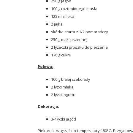
250 g jagód
100 g roztopionego masła
125 ml mleka
2 jajka
skórka starta z 1/2 pomarańczy
250 g mąki pszennej
2 łyżeczki proszku do pieczenia
170 g cukru
Polewa:
100 g białej czekolady
2 łyżki mleka
2 łyżki jogurtu
Dekoracja:
3-4 łyżki jagód
Piekarnik nagrzać do temperatury 180°C. Przygotować