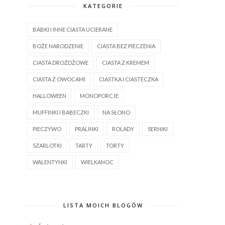
KATEGORIE
BABKI I INNE CIASTA UCIERANE
BOŻE NARODZENIE
CIASTA BEZ PIECZENIA
CIASTA DROŻDŻOWE
CIASTA Z KREMEM
CIASTA Z OWOCAMI
CIASTKA I CIASTECZKA
HALLOWEEN
MONOPORCJE
MUFFINKI I BABECZKI
NA SŁONO
PIECZYWO
PRALINKI
ROLADY
SERNIKI
SZARLOTKI
TARTY
TORTY
WALENTYNKI
WIELKANOC
LISTA MOICH BLOGÓW