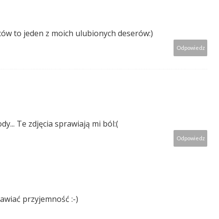
ców to jeden z moich ulubionych deserów:)
Odpowiedz
y... Te zdjęcia sprawiają mi ból:(
Odpowiedz
rawiać przyjemność :-)