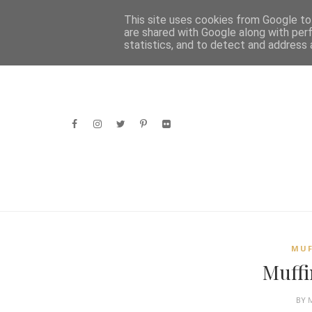
H
This site uses cookies from Google to 
are shared with Google along with per
statistics, and to detect and address 
MUF
Muffi
BY