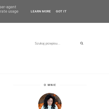
user-agent
erate usage
LEARN MORE
GOT IT
O MNIE