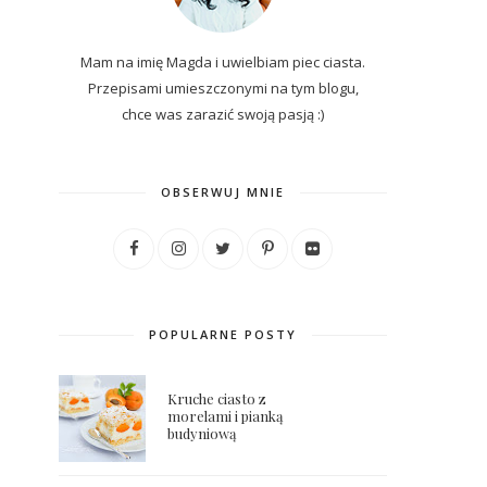
Mam na imię Magda i uwielbiam piec ciasta.
Przepisami umieszczonymi na tym blogu,
chce was zarazić swoją pasją :)
OBSERWUJ MNIE
POPULARNE POSTY
Kruche ciasto z
morelami i pianką
budyniową