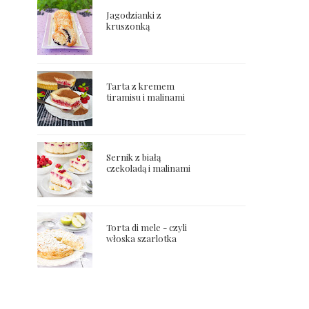
Jagodzianki z
kruszonką
Tarta z kremem
tiramisu i malinami
Sernik z białą
czekoladą i malinami
Torta di mele - czyli
włoska szarlotka