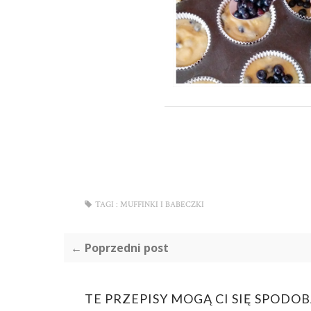
TAGI :
MUFFINKI I BABECZKI
← Poprzedni post
TE PRZEPISY MOGĄ CI SIĘ SPODO