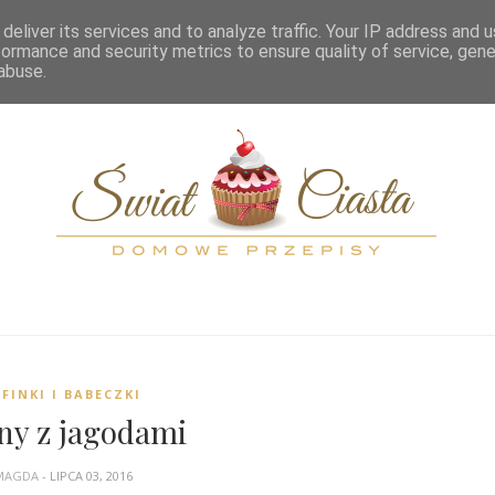
OME
KATEGORIE
PRZELICZNIKI
SPIS TREŚCI
KONTAKT
deliver its services and to analyze traffic. Your IP address and 
formance and security metrics to ensure quality of service, gen
abuse.
FINKI I BABECZKI
ny z jagodami
MAGDA
- LIPCA 03, 2016