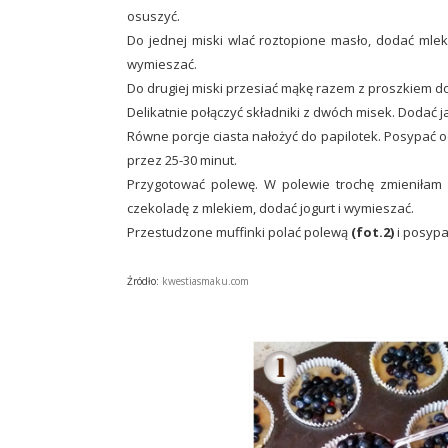
osuszyć.
Do jednej miski wlać roztopione masło, dodać mle
wymieszać.
Do drugiej miski przesiać mąkę razem z proszkiem do
Delikatnie połączyć składniki z dwóch misek. Dodać ja
Równe porcje ciasta nałożyć do papilotek. Posypać
przez 25-30 minut.
Przygotować polewę. W polewie trochę zmieniłam pr
czekoladę z mlekiem, dodać jogurt i wymieszać.
Przestudzone muffinki polać polewą
(fot.2)
i
posypa
Źródło:
kwestiasmaku.com