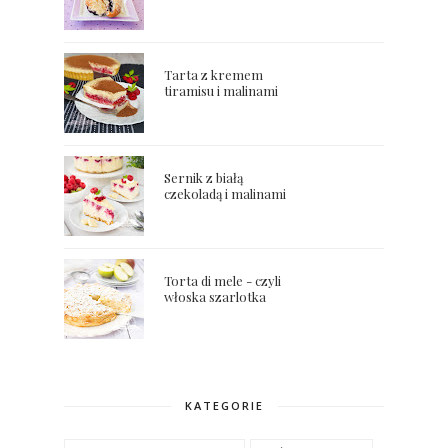
Tarta z kremem
tiramisu i malinami
Sernik z białą
czekoladą i malinami
Torta di mele - czyli
włoska szarlotka
KATEGORIE