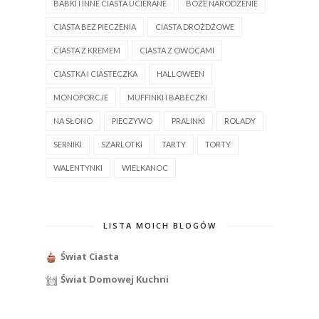
BABKI I INNE CIASTA UCIERANE
BOŻE NARODZENIE
CIASTA BEZ PIECZENIA
CIASTA DROŻDŻOWE
CIASTA Z KREMEM
CIASTA Z OWOCAMI
CIASTKA I CIASTECZKA
HALLOWEEN
MONOPORCJE
MUFFINKI I BABECZKI
NA SŁONO
PIECZYWO
PRALINKI
ROLADY
SERNIKI
SZARLOTKI
TARTY
TORTY
WALENTYNKI
WIELKANOC
LISTA MOICH BLOGÓW
Świat Ciasta
Świat Domowej Kuchni