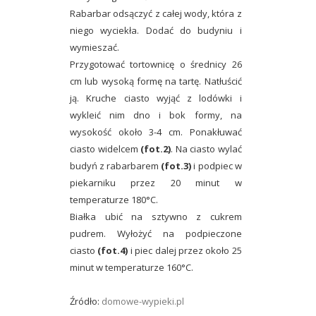
Rabarbar odsączyć z całej wody, która z
niego wyciekła. Dodać do budyniu i
wymieszać.
Przygotować tortownicę o średnicy 26
cm lub wysoką formę na tartę. Natłuścić
ją. Kruche ciasto wyjąć z lodówki i
wykleić nim dno i bok formy, na
wysokość około 3-4 cm. Ponakłuwać
ciasto widelcem
(fot.2)
. Na ciasto wylać
budyń z rabarbarem
(fot.3)
i podpiec w
piekarniku przez 20 minut w
temperaturze 180°C.
Białka ubić na sztywno z cukrem
pudrem. Wyłożyć na podpieczone
ciasto
(fot.4)
i piec dalej przez około 25
minut w temperaturze 160°C.
Źródło:
domowe-wypieki.pl