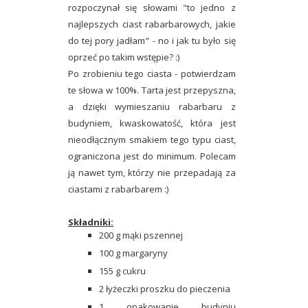
rozpoczynał się słowami "to jedno z
najlepszych ciast rabarbarowych, jakie
do tej pory jadłam" - no i jak tu było się
oprzeć po takim wstępie? :)
Po zrobieniu tego ciasta - potwierdzam
te słowa w 100%. Tarta jest przepyszna,
a dzięki wymieszaniu rabarbaru z
budyniem, kwaskowatość, która jest
nieodłącznym smakiem tego typu ciast,
ograniczona jest do minimum. Polecam
ją nawet tym, którzy nie przepadają za
ciastami z rabarbarem :)
Składniki:
200 g mąki pszennej
100 g margaryny
155 g cukru
2 łyżeczki proszku do pieczenia
1 opakowanie budyniu