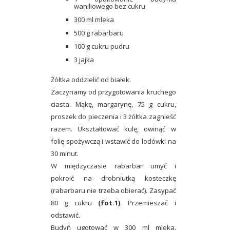
waniliowego bez cukru
300 ml mleka
500 g rabarbaru
100 g cukru pudru
3 jajka
Żółtka oddzielić od białek.
Zaczynamy od przygotowania kruchego
ciasta. Mąkę, margarynę, 75 g cukru,
proszek do pieczenia i 3 żółtka zagnieść
razem. Ukształtować kulę, owinąć w
folię spożywczą i wstawić do lodówki na
30 minut.
W międzyczasie rabarbar umyć i
pokroić na drobniutką kosteczkę
(rabarbaru nie trzeba obierać). Zasypać
80 g cukru
(fot.1)
. Przemieszać i
odstawić.
Budyń ugotować w 300 ml mleka.