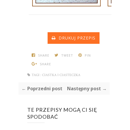
DRUKUJ PRZEPIS
SHARE
TWEET
PIN
SHARE
TAGI :
CIASTKA I CIASTECZKA
← Poprzedni post
Następny post →
TE PRZEPISY MOGĄ CI SIĘ
SPODOBAĆ