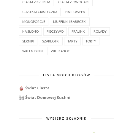
CIASTA Z KREMEM
CIASTA Z OWOCAMI
CIASTKA I CIASTECZKA
HALLOWEEN
MONOPORCJE
MUFFINKI I BABECZKI
NA SŁONO
PIECZYWO
PRALINKI
ROLADY
SERNIKI
SZARLOTKI
TARTY
TORTY
WALENTYNKI
WIELKANOC
LISTA MOICH BLOGÓW
Świat Ciasta
Świat Domowej Kuchni
WYBIERZ SKŁADNIK