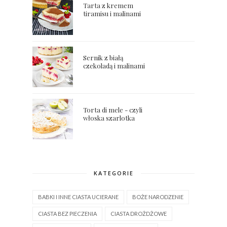
Tarta z kremem
tiramisu i malinami
Sernik z białą
czekoladą i malinami
Torta di mele - czyli
włoska szarlotka
KATEGORIE
BABKI I INNE CIASTA UCIERANE
BOŻE NARODZENIE
CIASTA BEZ PIECZENIA
CIASTA DROŻDŻOWE