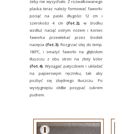
żeby nie wysychało. Z rozwałkowanego
placka teraz należy formować faworki:
pociąć na paski długości 12 cm i
szerokości 4 cm
(fot.2)
, w środku
wzdłuż naciąć ostrym nożem i koniec
faworka przewlekać przez środek
nacięcia
(fot.3)
. Rozgrzać olej do temp.
180ºC, i smażyć faworki na głębokim
tłuszczu z obu stron na złoty kolor
(fot.4)
. Wyciągać patyczkiem i układać
na papierowym ręczniku, tak aby
pozbyć się zbędnego tłuszczu. Po
wystygnięciu obficie posypać cukrem
pudrem.