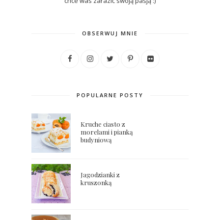
chce was zarazić swoją pasją :)
OBSERWUJ MNIE
POPULARNE POSTY
Kruche ciasto z
morelami i pianką
budyniową
Jagodzianki z
kruszonką