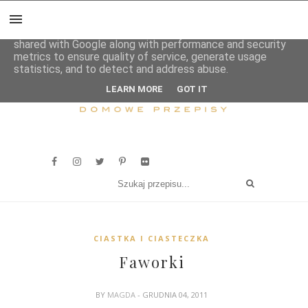
This site uses cookies from Google to deliver its services
and to analyze traffic. Your IP address and user-agent are
shared with Google along with performance and security
metrics to ensure quality of service, generate usage
statistics, and to detect and address abuse.
LEARN MORE
GOT IT
CIASTKA I CIASTECZKA
Faworki
BY
MAGDA
- GRUDNIA 04, 2011