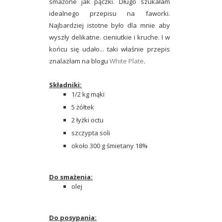
smażone jak pączki. Długo szukałam
idealnego przepisu na faworki.
Najbardziej istotne było dla mnie aby
wyszły delikatne. cieniutkie i kruche. I w
końcu się udało... taki właśnie przepis
znalazłam na blogu
White Plate
.
Składniki:
1/2 kg mąki
5 żółtek
2 łyżki octu
szczypta soli
około 300 g śmietany 18%
Do smażenia:
olej
Do posypania: