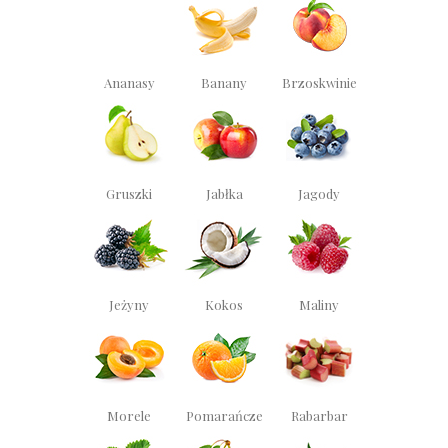
Ananasy
Banany
Brzoskwinie
Gruszki
Jabłka
Jagody
Jeżyny
Kokos
Maliny
Morele
Pomarańcze
Rabarbar