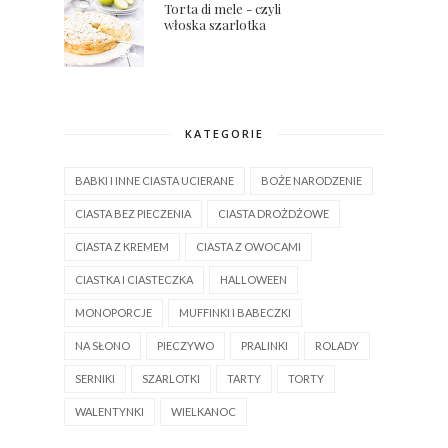
Torta di mele - czyli
włoska szarlotka
KATEGORIE
BABKI I INNE CIASTA UCIERANE
BOŻE NARODZENIE
CIASTA BEZ PIECZENIA
CIASTA DROŻDŻOWE
CIASTA Z KREMEM
CIASTA Z OWOCAMI
CIASTKA I CIASTECZKA
HALLOWEEN
MONOPORCJE
MUFFINKI I BABECZKI
NA SŁONO
PIECZYWO
PRALINKI
ROLADY
SERNIKI
SZARLOTKI
TARTY
TORTY
WALENTYNKI
WIELKANOC