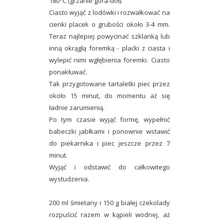
180°C (grzanie góra-dół).
Ciasto wyjąć z lodówki i rozwałkować na
cienki placek o grubości około 3-4 mm.
Teraz najlepiej powycinać szklanką lub
inną okrągłą foremką - placki z ciasta i
wylepić nimi wgłębienia foremki. Ciasto
ponakłuwać.
Tak przygotowane tartaletki piec przez
około 15 minut, do momentu aż się
ładnie zarumienią.
Po tym czasie wyjąć formę, wypełnić
babeczki jabłkami i ponownie wstawić
do piekarnika i piec jeszcze przez 7
minut.
Wyjąć i odstawić do całkowitego
wystudzenia.
200 ml śmietany i 150 g białej czekolady
rozpuścić razem w kąpieli wodnej, aż