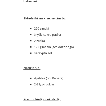
babeczek.
Składniki na kruche ciasto:
250 g mąki
3 łyżki cukru pudru
2 żółtka
120 g masła (schłodzonego)
szczypta soli
Nadzienie:
4 jabłka (np. Reneta)
2-3 łyżki cukru
Krem z białą czekoladą: