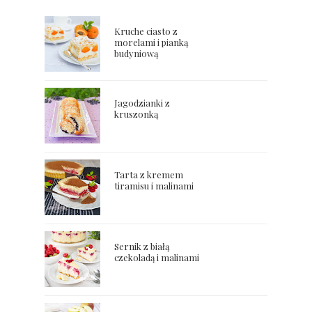
Kruche ciasto z
morelami i pianką
budyniową
Jagodzianki z
kruszonką
Tarta z kremem
tiramisu i malinami
Sernik z białą
czekoladą i malinami