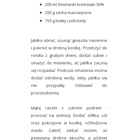
200 ml śmietanki kremówki 30%
200 g serka mascarpone
150 g białej czekolady
Jabłka obrać, usunąć gniazda nasienne
i pokroić w drobną kostkę. Przełożyć do
rondla z grubym dnem, dodać cukier i
smażyć do momentu, aż jabłka zaczną
się rozpadać. Podczas smażenia można
dodać odrobinę wody, żeby jabłka się
nie przypaliły. Odstawić do
przestudzenia.
Mąkę razem z cukrem pudrem -
przesiać na stolnicę. Dodać żółtka, sól
oraz pokrojone w kostkę, schłodzone
masło. Całość siekać nożem, aż
powstaną drobne okruchy, a później