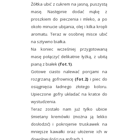
Żółtka ubić z cukrem na jasną, puszystą
masę. Następnie dodać mąkę z
proszkiem do pieczenia i mleko, a po
około minucie ubijania, olej i kilka kropli
aromatu. Teraz w osobnej misce ubić
na sztywno białka.
Na koniec wcześniej przygotowaną
masę połączyć delikatnie łyżką, z ubitą
pianą z białek
(fot.1)
.
Gotowe ciasto nalewać porcjami na
rozgrzaną gofrownicę
(fot.2)
i piec do
osiągnięcia ładnego złotego koloru.
Upieczone gofry układać na kratce do
wystudzenia.
Teraz zostało nam już tylko ubicie
śmietany kremówki (można ją lekko
dosłodzić) i pokrojenie truskawek na
mniejsze kawałki oraz ułożenie ich w
dowolnej ilości na gofrach :)