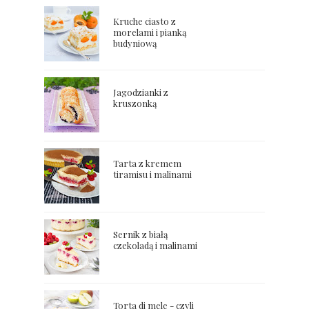
Kruche ciasto z
morelami i pianką
budyniową
Jagodzianki z
kruszonką
Tarta z kremem
tiramisu i malinami
Sernik z białą
czekoladą i malinami
Torta di mele - czyli