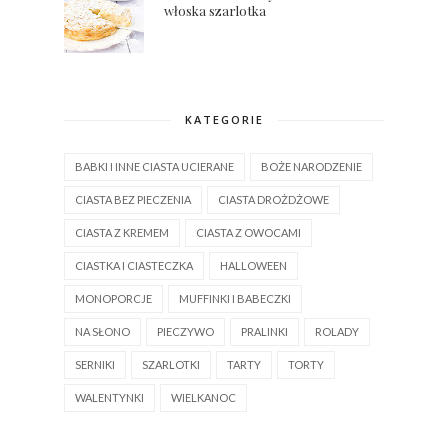
włoska szarlotka
KATEGORIE
BABKI I INNE CIASTA UCIERANE
BOŻE NARODZENIE
CIASTA BEZ PIECZENIA
CIASTA DROŻDŻOWE
CIASTA Z KREMEM
CIASTA Z OWOCAMI
CIASTKA I CIASTECZKA
HALLOWEEN
MONOPORCJE
MUFFINKI I BABECZKI
NA SŁONO
PIECZYWO
PRALINKI
ROLADY
SERNIKI
SZARLOTKI
TARTY
TORTY
WALENTYNKI
WIELKANOC