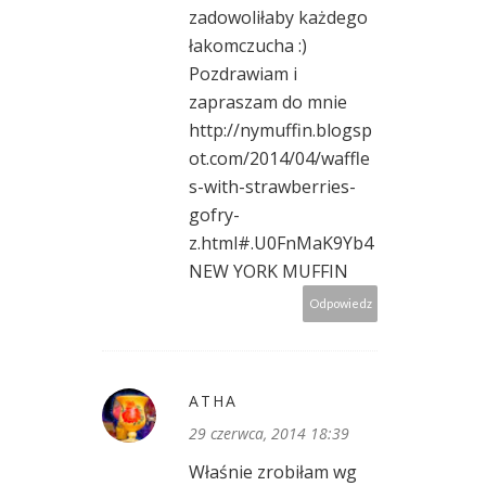
zadowoliłaby każdego
łakomczucha :)
Pozdrawiam i
zapraszam do mnie
http://nymuffin.blogsp
ot.com/2014/04/waffle
s-with-strawberries-
gofry-
z.html#.U0FnMaK9Yb4
NEW YORK MUFFIN
Odpowiedz
ATHA
29 czerwca, 2014 18:39
Właśnie zrobiłam wg