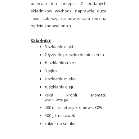
polecam ten przepis. Z podanych
składników wychodzi naprawdę duża
ilość - tak więc na pewno cała rodzina
będzie zadowolona :)
Składniki:
3 szklanki mąki
2 łyżeczki proszku do pieczenia
½ szklanki cukru
3 jajka
2 szklanki mleka
½ szklanki oleju
kilka kropli aromatu
waniliowego
500 ml śmietany kremówki 30%
500 g truskawek
cukier do smaku